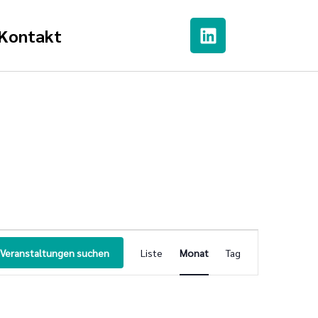
Kontakt
Veranstaltung
Veranstaltungen suchen
Liste
Monat
Tag
Ansichten-
Navigation