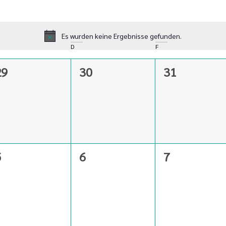
Es wurden keine Ergebnisse gefunden.
Hinweis
D
F
0
0
0
29
30
31
eranstaltungen,
Veranstaltungen,
Veranstaltu
0
0
0
5
6
7
eranstaltungen,
Veranstaltungen,
Veranstaltu