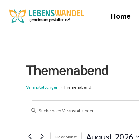
Home
Themenabend
Veranstaltungen
Themenabend
Veranstaltungen
Bitte
Schlüsselwort
Suche
eingeben.
Suche
und
nach
August 2026
Dieser Monat
Veranstaltungen