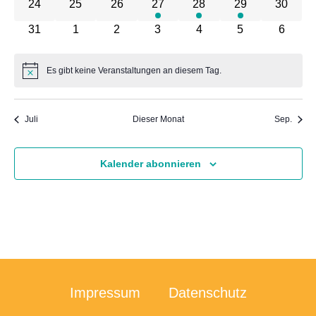
0 Veranstaltungen
0 Veranstaltungen
0 Veranstaltungen
1 Veranstaltung
1 Veranstaltung
1 Veranstaltung
0 Veran
24
25
26
27
28
29
30
0 Veranstaltungen
0 Veranstaltungen
0 Veranstaltungen
0 Veranstaltungen
0 Veranstaltungen
0 Veranstaltun
0 Veran
31
1
2
3
4
5
6
Es gibt keine Veranstaltungen an diesem Tag.
Hinweis
Juli
Dieser Monat
Sep.
Kalender abonnieren
Impressum
Datenschutz